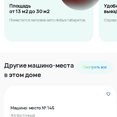
Площадь
Удоб
от 13 м2 до 30 м2
выез
Поместится легковое авто любых габаритов
Спроек
Другие машино-места
Смотреть все
в этом доме
Машино-место № 145
ЖК Восточный