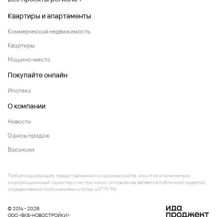
Квартиры и апартаменты
Коммерческая недвижимость
Квартиры
Машино-места
Покупайте онлайн
Ипотека
О компании
Новости
Офисы продаж
Вакансии
Любая информация, представленная на данном сайте, носит исключительно
информационный характер и ни при каких условиях не является публичной офертой,
определяемой положениями статьи 437 ГК РФ.
© 2014 - 2026
ООО «ВКБ-НОВОСТРОЙКИ»