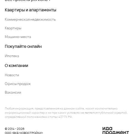
Квартиры и апартаменты
Коммерческая недвижимость
Квартиры
Машино-места
Покупайте онлайн
Ипотека
О компании
Новости
Офисы продаж
Вакансии
Любая информация, представленная на данном сайте, носит исключительно
информационный характер и ни при каких условиях не является публичной офертой,
определяемой положениями статьи 437 ГК РФ.
© 2014 - 2026
ООО «ВКБ-НОВОСТРОЙКИ»