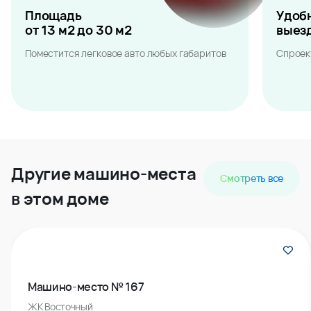
Площадь
Удоб
от 13 м2 до 30 м2
выез
Поместится легковое авто любых габаритов
Спроек
Другие машино-места
Смотреть все
в этом доме
Машино-место № 167
ЖК Восточный