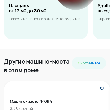
Площадь
Удоб
от 13 м2 до 30 м2
выез
Поместится легковое авто любых габаритов
Спроек
Другие машино-места
Смотреть все
в этом доме
Машино-место № 094
ЖК Восточный