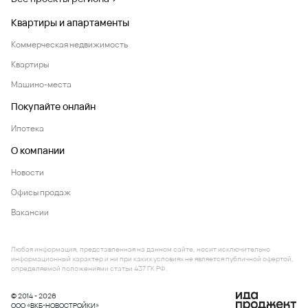
Квартиры и апартаменты
Коммерческая недвижимость
Квартиры
Машино-места
Покупайте онлайн
Ипотека
О компании
Новости
Офисы продаж
Вакансии
Любая информация, представленная на данном сайте, носит исключительно
информационный характер и ни при каких условиях не является публичной офертой,
определяемой положениями статьи 437 ГК РФ.
© 2014 - 2026
ООО «ВКБ-НОВОСТРОЙКИ»