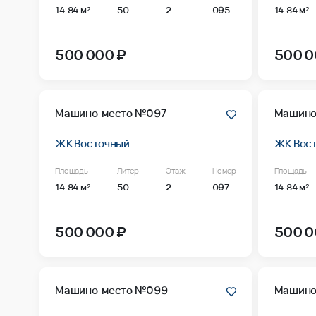
14.84 м²
50
2
095
14.84 м²
500 000 ₽
500 0
Машино-место №097
Машино
ЖК Восточный
ЖК Вос
Площадь
Литер
Этаж
Номер
Площадь
14.84 м²
50
2
097
14.84 м²
500 000 ₽
500 0
Машино-место №099
Машино