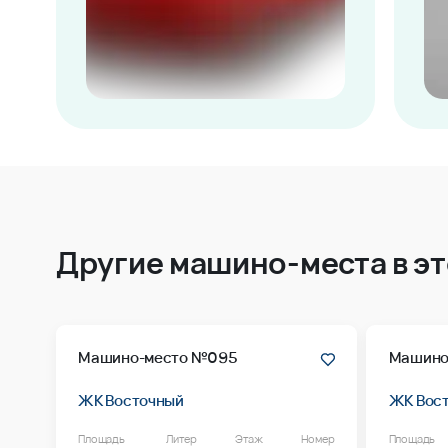
Другие машино-места в э
Машино-место №095
Машино
ЖК Восточный
ЖК Вос
Площадь
Литер
Этаж
Номер
Площадь