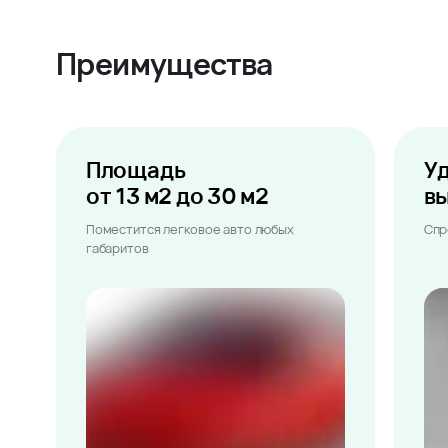
Преимущества
Площадь
У
от 13 м2 до 30 м2
в
Поместится легковое авто любых
Спр
габаритов