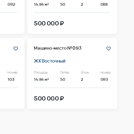
092
14.84 м²
50
2
088
500 000 ₽
Машино-место №093
ЖК Восточный
Номер
Площадь
Литер
Этаж
Номер
103
14.84 м²
50
2
093
500 000 ₽