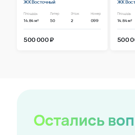
ЖК Восточный
ЖК Вос
Площадь
Литер
Этаж
Номер
Площадь
14.84 м²
50
2
099
14.84 м²
500 000 ₽
500 0
Остались во