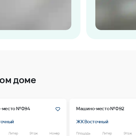
том доме
-место №094
Машино-место №092
точный
ЖК Восточный
Литер
Этаж
Номер
Площадь
Литер
Этаж