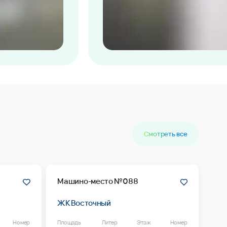
Смотреть все
Машино-место №088
ЖК Восточный
Номер
Площадь
Литер
Этаж
Номер