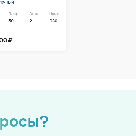
точный
Литер
Этаж
Номер
50
2
080
00 ₽
просы?