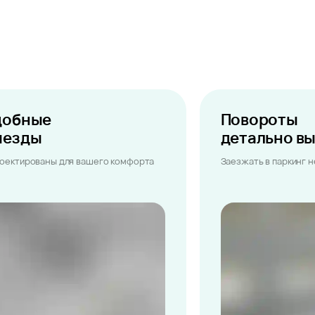
добные
Повороты
ыезды
детально в
оектированы для вашего комфорта
Заезжать в паркинг 