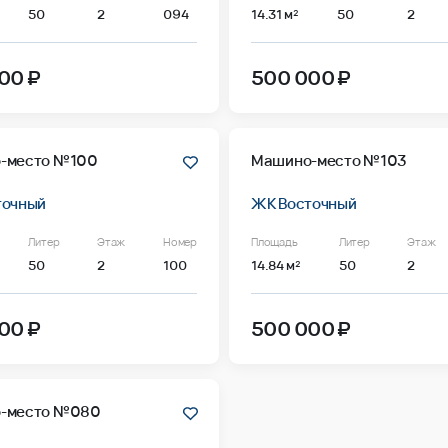
50
2
094
14.31 м²
50
2
00 ₽
500 000 ₽
-место №100
Машино-место №103
точный
ЖК Восточный
Литер
Этаж
Номер
Площадь
Литер
Этаж
50
2
100
14.84 м²
50
2
00 ₽
500 000 ₽
-место №080