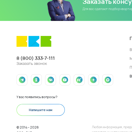
Заказать конс
Для вас сделают подбор кварт
8 (800) 333-7-111
Заказать звонок
П
В
У вас появились вопросы?
Напишите нам
Любая информация, пред
© 2014 - 2026
характер и ни при каких