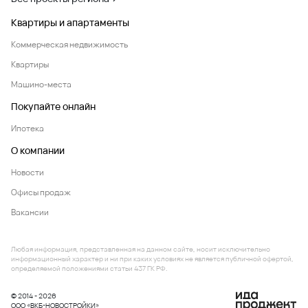
Квартиры и апартаменты
Коммерческая недвижимость
Квартиры
Машино-места
Покупайте онлайн
Ипотека
О компании
Новости
Офисы продаж
Вакансии
Любая информация, представленная на данном сайте, носит исключительно
информационный характер и ни при каких условиях не является публичной офертой,
определяемой положениями статьи 437 ГК РФ.
© 2014 - 2026
ООО «ВКБ-НОВОСТРОЙКИ»