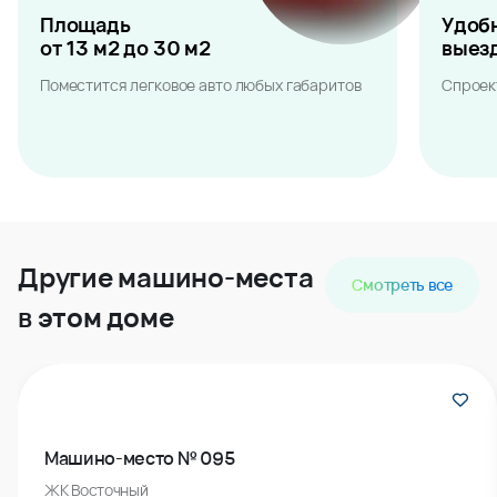
Площадь
Удоб
от 13 м2 до 30 м2
выез
Поместится легковое авто любых габаритов
Спроек
Другие машино-места
Смотреть все
в этом доме
Машино-место № 095
ЖК Восточный