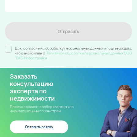
Отправить
Даю согласие на обработку персональных данных и подтверждаю,
что ознакомлен c
Политикой обработки персональных данных ООО
"ВКБ-Новостройки
Заказать
консультацию
эксперта по
недвижимости
Для вас сделают подбор квартиры по
индивидуальным параметрам
Оставить заявку