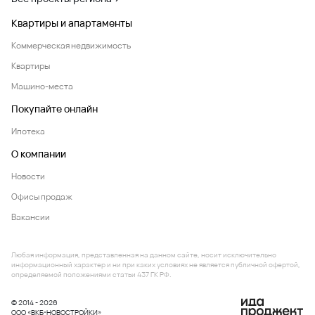
Квартиры и апартаменты
Коммерческая недвижимость
Квартиры
Машино-места
Покупайте онлайн
Ипотека
О компании
Новости
Офисы продаж
Вакансии
Любая информация, представленная на данном сайте, носит исключительно
информационный характер и ни при каких условиях не является публичной офертой,
определяемой положениями статьи 437 ГК РФ.
© 2014 - 2026
ООО «ВКБ-НОВОСТРОЙКИ»