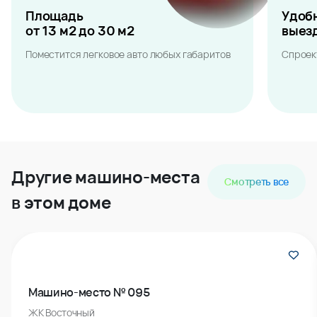
Площадь
Удоб
от 13 м2 до 30 м2
выез
Поместится легковое авто любых габаритов
Спроек
Другие машино-места
Смотреть все
в этом доме
Машино-место № 095
ЖК Восточный