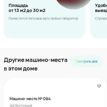
Площадь
Удоб
от 13 м2 до 30 м2
выез
Поместится легковое авто любых габаритов
Спроек
Другие машино-места
Смотреть все
в этом доме
Машино-место № 094
ЖК Восточный