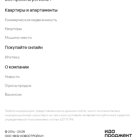
Квартиры и апартаменты
Коммерческая недвижимость
Квартиры
Машино-места
Покупайте онлайн
Ипотека
О компании
Новости
Офисы продаж
Вакансии
Любая информация, представленная на данном сайте, носит исключительно
информационный характер и ни при каких условиях не является публичной офертой,
определяемой положениями статьи 437 ГК РФ.
© 2014 - 2026
ООО «ВКБ-НОВОСТРОЙКИ»