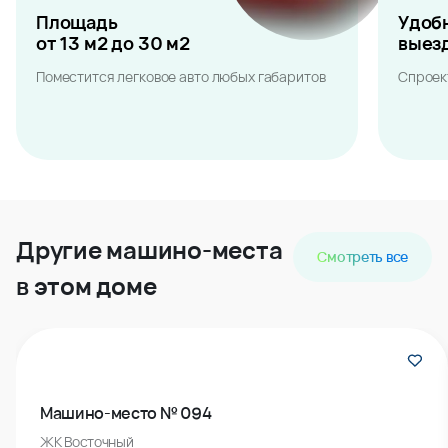
Площадь
Удоб
от 13 м2 до 30 м2
выез
Поместится легковое авто любых габаритов
Спроек
Другие машино-места
Смотреть все
в этом доме
Машино-место № 094
ЖК Восточный