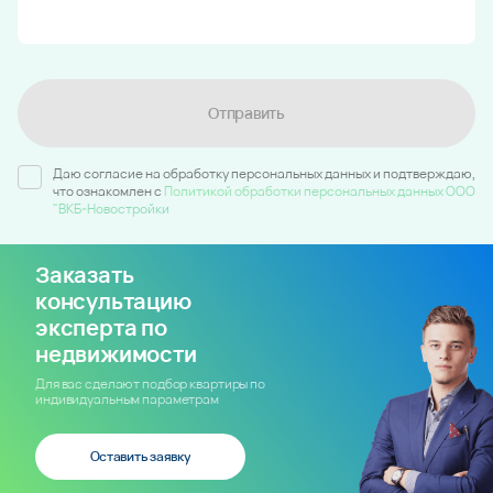
Отправить
Даю согласие на обработку персональных данных и подтверждаю,
что ознакомлен c
Политикой обработки персональных данных ООО
"ВКБ-Новостройки
Заказать
консультацию
эксперта по
недвижимости
Для вас сделают подбор квартиры по
индивидуальным параметрам
Оставить заявку