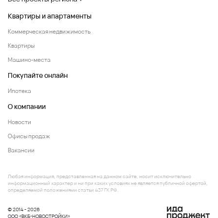
Квартиры и апартаменты
Коммерческая недвижимость
Квартиры
Машино-места
Покупайте онлайн
Ипотека
О компании
Новости
Офисы продаж
Вакансии
Любая информация, представленная на данном сайте, носит исключительно
информационный характер и ни при каких условиях не является публичной офертой,
определяемой положениями статьи 437 ГК РФ.
© 2014 - 2026
ООО «ВКБ-НОВОСТРОЙКИ»