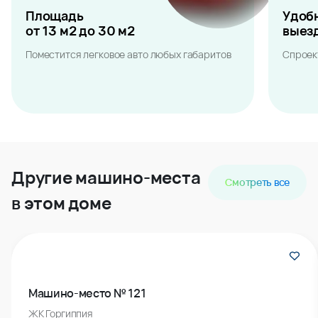
Площадь
Удоб
от 13 м2 до 30 м2
выез
Поместится легковое авто любых габаритов
Спроек
Другие машино-места
Смотреть все
в этом доме
Машино-место № 121
ЖК Горгиппия