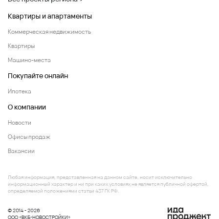
Квартиры и апартаменты
Коммерческая недвижимость
Квартиры
Машино-места
Покупайте онлайн
Ипотека
О компании
Новости
Офисы продаж
Вакансии
Любая информация, представленная на данном сайте, носит исключительно
информационный характер и ни при каких условиях не является публичной офертой,
определяемой положениями статьи 437 ГК РФ.
© 2014 - 2026
ООО «ВКБ-НОВОСТРОЙКИ»