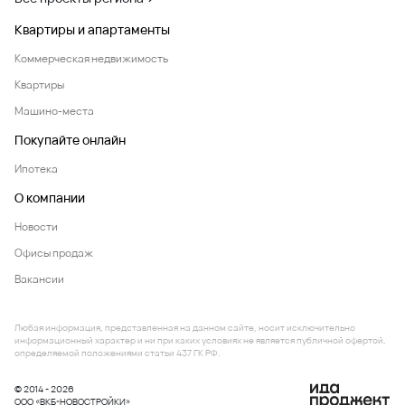
Квартиры и апартаменты
Коммерческая недвижимость
Квартиры
Машино-места
Покупайте онлайн
Ипотека
О компании
Новости
Офисы продаж
Вакансии
Любая информация, представленная на данном сайте, носит исключительно
информационный характер и ни при каких условиях не является публичной офертой,
определяемой положениями статьи 437 ГК РФ.
© 2014 - 2026
ООО «ВКБ-НОВОСТРОЙКИ»