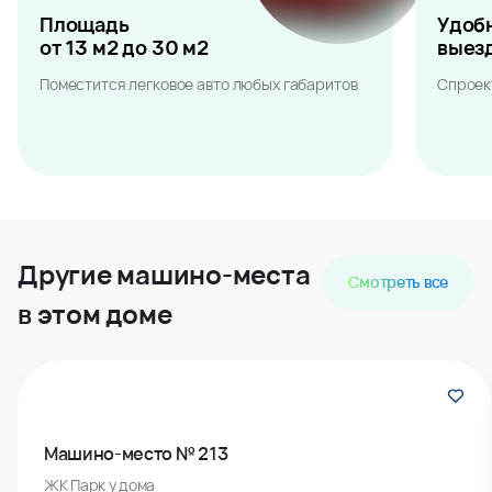
Площадь
Удоб
от 13 м2 до 30 м2
выез
Поместится легковое авто любых габаритов
Спроек
Другие машино-места
Смотреть все
в этом доме
Машино-место № 213
ЖК Парк у дома