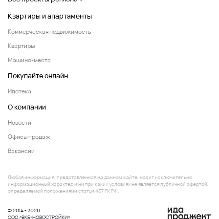
Квартиры и апартаменты
Коммерческая недвижимость
Квартиры
Машино-места
Покупайте онлайн
Ипотека
О компании
Новости
Офисы продаж
Вакансии
Любая информация, представленная на данном сайте, носит исключительно
информационный характер и ни при каких условиях не является публичной офертой,
определяемой положениями статьи 437 ГК РФ.
© 2014 - 2026
ООО «ВКБ-НОВОСТРОЙКИ»