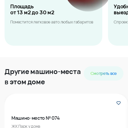
Площадь
Удоб
от 13 м2 до 30 м2
выез
Поместится легковое авто любых габаритов
Спроек
Другие машино-места
Смотреть все
в этом доме
Машино-место № 074
ЖК Парк у дома