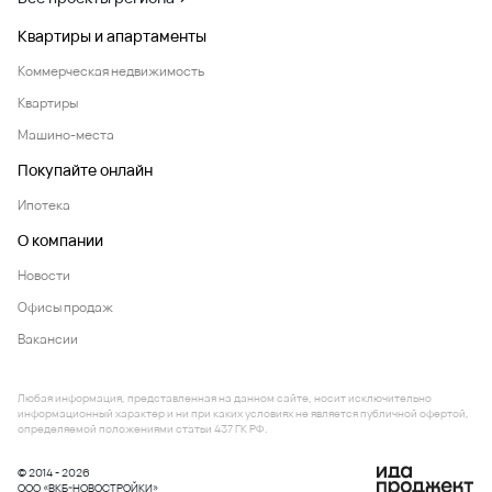
Квартиры и апартаменты
Коммерческая недвижимость
Квартиры
Машино-места
Покупайте онлайн
Ипотека
О компании
Новости
Офисы продаж
Вакансии
Любая информация, представленная на данном сайте, носит исключительно
информационный характер и ни при каких условиях не является публичной офертой,
определяемой положениями статьи 437 ГК РФ.
© 2014 - 2026
ООО «ВКБ-НОВОСТРОЙКИ»