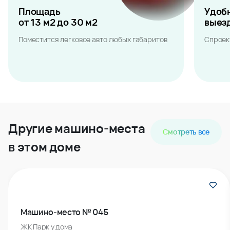
Площадь
Удоб
от 13 м2 до 30 м2
выез
Поместится легковое авто любых габаритов
Спроек
Другие машино-места
Смотреть все
в этом доме
Машино-место № 045
ЖК Парк у дома