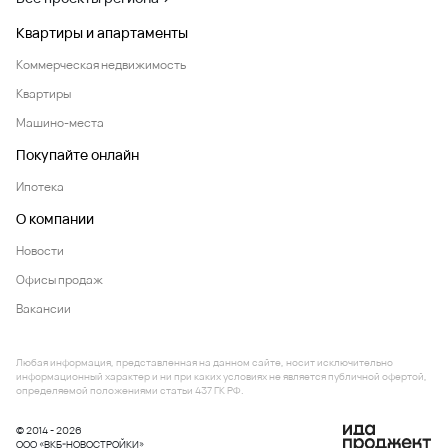
Квартиры и апартаменты
Коммерческая недвижимость
Квартиры
Машино-места
Покупайте онлайн
Ипотека
О компании
Новости
Офисы продаж
Вакансии
Любая информация, представленная на данном сайте, носит исключительно
информационный характер и ни при каких условиях не является публичной офертой,
определяемой положениями статьи 437 ГК РФ.
© 2014 - 2026
ООО «ВКБ-НОВОСТРОЙКИ»