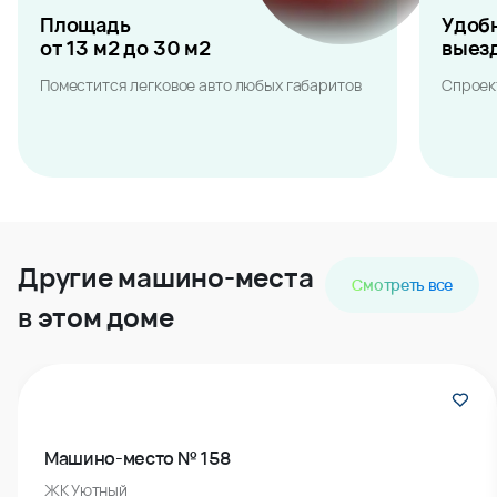
Площадь
Удоб
от 13 м2 до 30 м2
выез
Поместится легковое авто любых габаритов
Спроек
Другие машино-места
Смотреть все
в этом доме
Машино-место № 158
ЖК Уютный