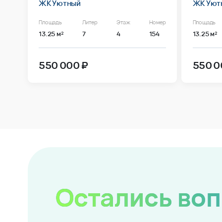
ЖК Уютный
ЖК Уют
Площадь
Литер
Этаж
Номер
Площадь
13.25 м²
7
4
154
13.25 м²
550 000 ₽
550 0
Остались во