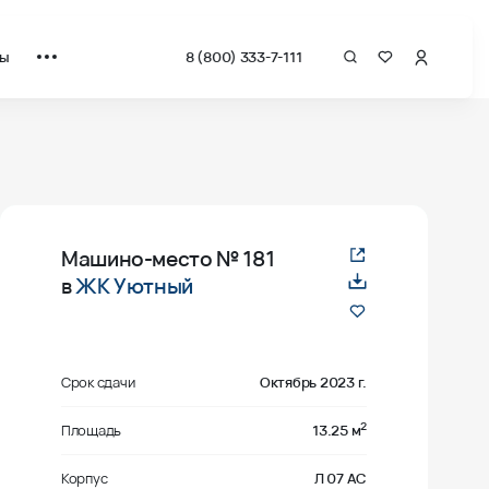
ты
8 (800) 333-7-111
Машино-место
№ 181
в
ЖК Уютный
Срок сдачи
Октябрь 2023 г.
2
Площадь
13.25 м
Корпус
Л 07 АС