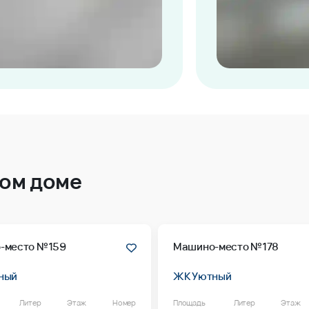
том доме
-место №159
Машино-место №178
ный
ЖК Уютный
Литер
Этаж
Номер
Площадь
Литер
Этаж