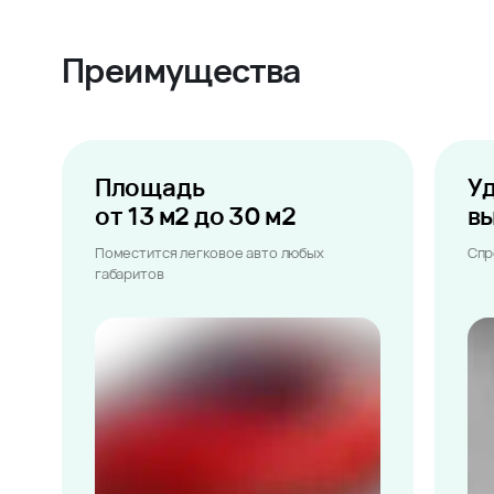
Преимущества
Площадь
У
от 13 м2 до 30 м2
в
Поместится легковое авто любых
Спр
габаритов