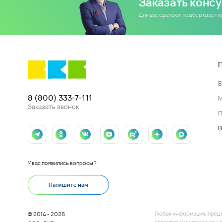
Заказать конс
Для вас сделают подбор кварт
8 (800) 333-7-111
Заказать звонок
П
В
У вас появились вопросы?
Напишите нам
Любая информация, пред
© 2014 - 2026
характер и ни при каких