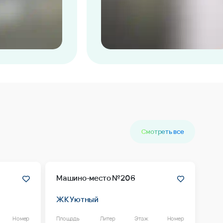
Смотреть все
Машино-место №206
ЖК Уютный
Номер
Площадь
Литер
Этаж
Номер