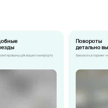
добные
Повороты
ыезды
детально в
оектированы для вашего комфорта
Заезжать в паркинг 