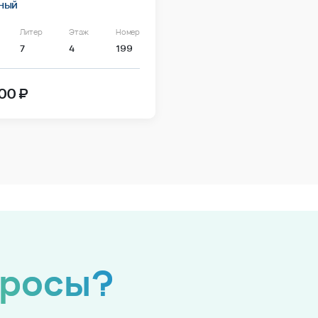
ный
Литер
Этаж
Номер
7
4
199
00 ₽
просы?