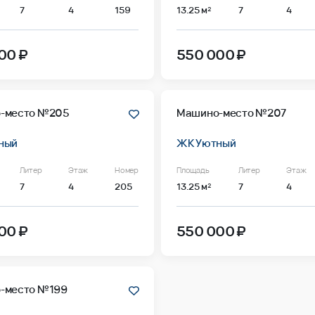
7
4
159
13.25 м²
7
4
00 ₽
550 000 ₽
-место №205
Машино-место №207
ный
ЖК Уютный
Литер
Этаж
Номер
Площадь
Литер
Этаж
7
4
205
13.25 м²
7
4
00 ₽
550 000 ₽
-место №199