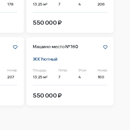
178
13.25 м²
7
4
206
550 000 ₽
Машино-место №160
ЖК Уютный
Номер
Площадь
Литер
Этаж
Номер
207
13.25 м²
7
4
160
550 000 ₽