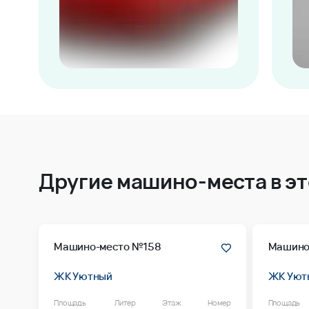
Другие машино-места в э
Машино-место №158
Машино
ЖК Уютный
ЖК Уют
Площадь
Литер
Этаж
Номер
Площадь