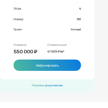
Этаж
4
Номер
181
Проект
Уютный
Стоимость
Стоимость за м²
550 000
₽
41 509 ₽/м²
Забронировать
Получить предложение