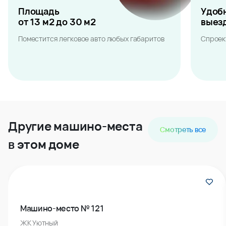
Площадь
Удоб
от 13 м2 до 30 м2
выез
Поместится легковое авто любых габаритов
Спроек
Другие машино-места
Смотреть все
в этом доме
Машино-место № 121
ЖК Уютный