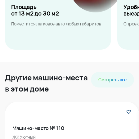
Площадь
Удоб
от 13 м2 до 30 м2
выез
Поместится легковое авто любых габаритов
Спроек
Другие машино-места
Смотреть все
в этом доме
Машино-место № 110
ЖК Уютный