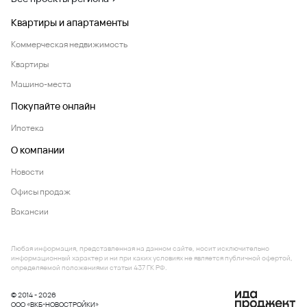
Квартиры и апартаменты
Коммерческая недвижимость
Квартиры
Машино-места
Покупайте онлайн
Ипотека
О компании
Новости
Офисы продаж
Вакансии
Любая информация, представленная на данном сайте, носит исключительно
информационный характер и ни при каких условиях не является публичной офертой,
определяемой положениями статьи 437 ГК РФ.
© 2014 - 2026
ООО «ВКБ-НОВОСТРОЙКИ»