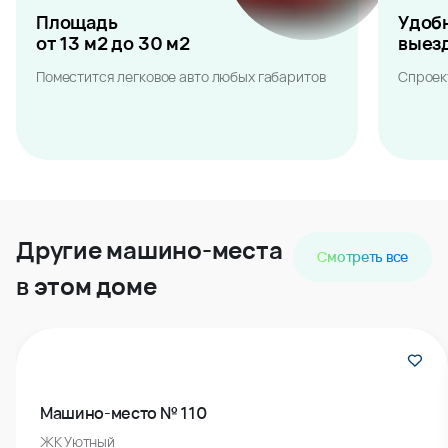
Площадь
Удоб
от 13 м2 до 30 м2
выез
Поместится легковое авто любых габаритов
Спроек
Другие машино-места
Смотреть все
в этом доме
Машино-место № 110
ЖК Уютный