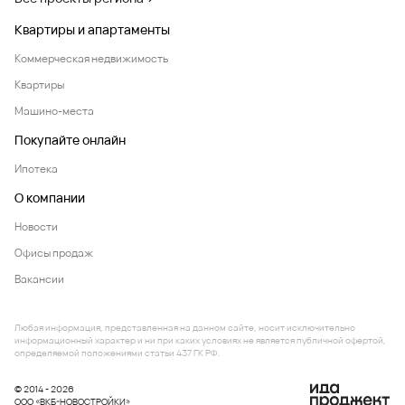
Квартиры и апартаменты
Коммерческая недвижимость
Квартиры
Машино-места
Покупайте онлайн
Ипотека
О компании
Новости
Офисы продаж
Вакансии
Любая информация, представленная на данном сайте, носит исключительно
информационный характер и ни при каких условиях не является публичной офертой,
определяемой положениями статьи 437 ГК РФ.
© 2014 - 2026
ООО «ВКБ-НОВОСТРОЙКИ»