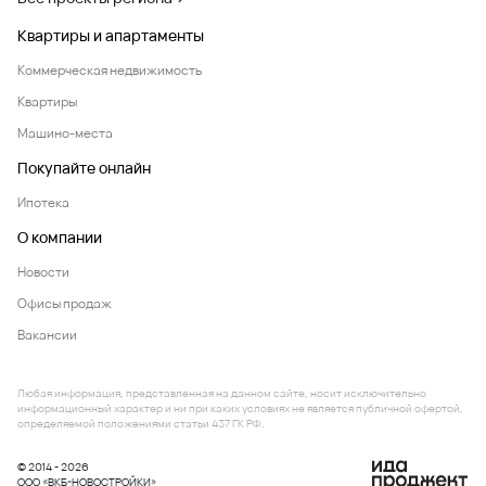
Квартиры и апартаменты
Коммерческая недвижимость
Квартиры
Машино-места
Покупайте онлайн
Ипотека
О компании
Новости
Офисы продаж
Вакансии
Любая информация, представленная на данном сайте, носит исключительно
информационный характер и ни при каких условиях не является публичной офертой,
определяемой положениями статьи 437 ГК РФ.
© 2014 - 2026
ООО «ВКБ-НОВОСТРОЙКИ»