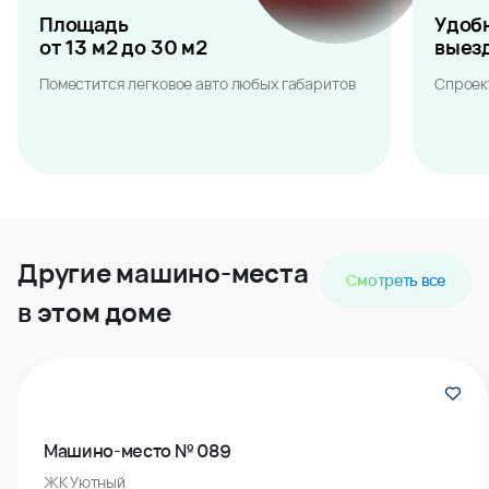
Площадь
Удоб
от 13 м2 до 30 м2
выез
Поместится легковое авто любых габаритов
Спроек
Другие машино-места
Смотреть все
в этом доме
Машино-место № 089
ЖК Уютный