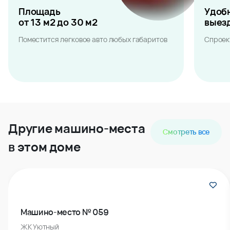
Площадь
Удоб
от 13 м2 до 30 м2
выез
Поместится легковое авто любых габаритов
Спроек
Другие машино-места
Смотреть все
в этом доме
Машино-место № 059
ЖК Уютный