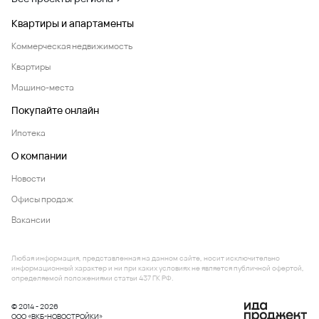
Квартиры и апартаменты
Коммерческая недвижимость
Квартиры
Машино-места
Покупайте онлайн
Ипотека
О компании
Новости
Офисы продаж
Вакансии
Любая информация, представленная на данном сайте, носит исключительно
информационный характер и ни при каких условиях не является публичной офертой,
определяемой положениями статьи 437 ГК РФ.
© 2014 - 2026
ООО «ВКБ-НОВОСТРОЙКИ»