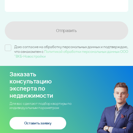
Отправить
Даю согласие на обработку персональных данных и подтверждаю,
что ознакомлен c
Политикой обработки персональных данных ООО
"ВКБ-Новостройки
Заказать
консультацию
эксперта по
недвижимости
Для вас сделают подбор квартиры по
индивидуальным параметрам
Оставить заявку