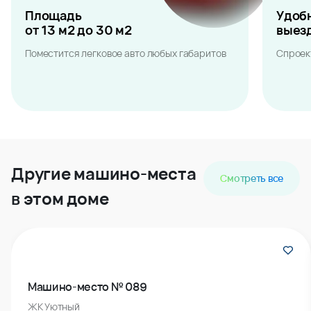
Площадь
Удоб
от 13 м2 до 30 м2
выез
Поместится легковое авто любых габаритов
Спроек
Другие машино-места
Смотреть все
в этом доме
Машино-место № 089
ЖК Уютный