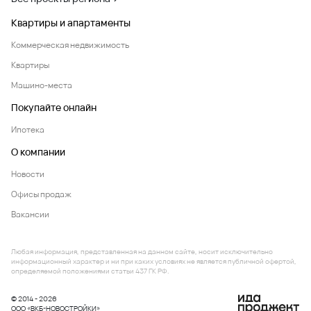
Квартиры и апартаменты
Коммерческая недвижимость
Квартиры
Машино-места
Покупайте онлайн
Ипотека
О компании
Новости
Офисы продаж
Вакансии
Любая информация, представленная на данном сайте, носит исключительно
информационный характер и ни при каких условиях не является публичной офертой,
определяемой положениями статьи 437 ГК РФ.
© 2014 - 2026
ООО «ВКБ-НОВОСТРОЙКИ»