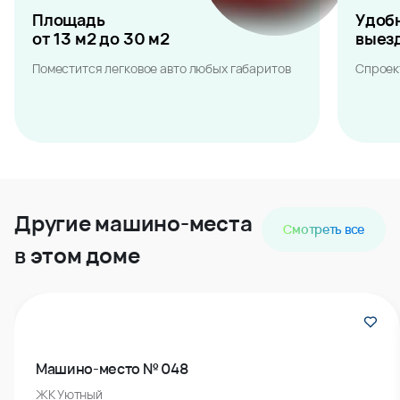
Площадь
Удоб
от 13 м2 до 30 м2
выез
Поместится легковое авто любых габаритов
Спроек
Другие машино-места
Смотреть все
в этом доме
Машино-место № 048
ЖК Уютный