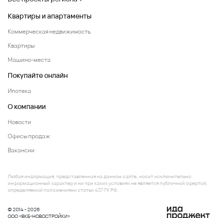
Квартиры и апартаменты
Коммерческая недвижимость
Квартиры
Машино-места
Покупайте онлайн
Ипотека
О компании
Новости
Офисы продаж
Вакансии
Любая информация, представленная на данном сайте, носит исключительно
информационный характер и ни при каких условиях не является публичной офертой,
определяемой положениями статьи 437 ГК РФ.
© 2014 - 2026
ООО «ВКБ-НОВОСТРОЙКИ»