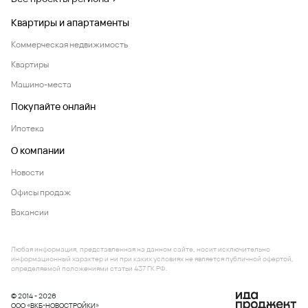
Квартиры и апартаменты
Коммерческая недвижимость
Квартиры
Машино-места
Покупайте онлайн
Ипотека
О компании
Новости
Офисы продаж
Вакансии
Любая информация, представленная на данном сайте, носит исключительно
информационный характер и ни при каких условиях не является публичной офертой,
определяемой положениями статьи 437 ГК РФ.
© 2014 - 2026
ООО «ВКБ-НОВОСТРОЙКИ»