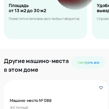
Площадь
Удоб
от 13 м2 до 30 м2
выез
Поместится легковое авто любых габаритов
Спроек
Другие машино-места
Смотреть все
в этом доме
Машино-место № 089
ЖК Уютный