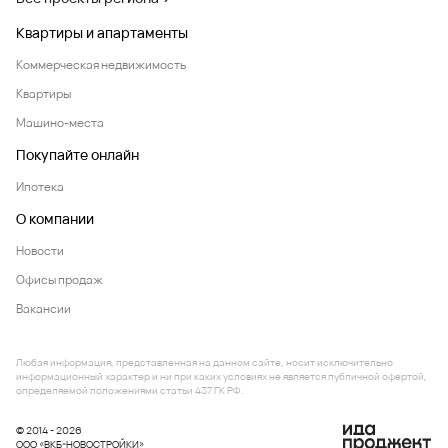
Квартиры и апартаменты
Коммерческая недвижимость
Квартиры
Машино-места
Покупайте онлайн
Ипотека
О компании
Новости
Офисы продаж
Вакансии
Любая информация, представленная на данном сайте, носит исключительно
информационный характер и ни при каких условиях не является публичной офертой,
определяемой положениями статьи 437 ГК РФ.
© 2014 - 2026
ООО «ВКБ-НОВОСТРОЙКИ»