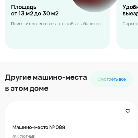
Площадь
Удоб
от 13 м2 до 30 м2
выез
Поместится легковое авто любых габаритов
Спроек
Другие машино-места
Смотреть все
в этом доме
Машино-место № 089
ЖК Уютный