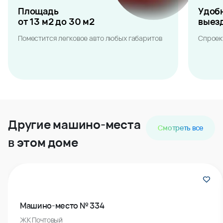
Площадь
Удоб
от 13 м2 до 30 м2
выез
Поместится легковое авто любых габаритов
Спроек
Другие машино-места
Смотреть все
в этом доме
Машино-место № 334
ЖК Почтовый