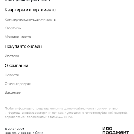
Квартиры и апартаменты
Коммерческая недвижимость
Квартиры
Машино-места
Покупайте онлайн
Ипотека
О компании
Новости
Офисы продаж
Вакансии
Любая информация, представленная на данном сайте, носит исключительно
информационный характер и ни при каких условиях не является публичной офертой,
определяемой положениями статьи 437 ГК РФ.
© 2014 - 2026
ООО «ВКБ-НОВОСТРОЙКИ»