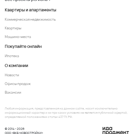
Квартиры и апартаменты
Коммерческая недвижимость
Квартиры
Машино-места
Покупайте онлайн
Ипотека
О компании
Новости
Офисы продаж
Вакансии
Любая информация, представленная на данном сайте, носит исключительно
информационный характер и ни при каких условиях не является публичной офертой,
определяемой положениями статьи 437 ГК РФ.
© 2014 - 2026
ООО «ВКБ-НОВОСТРОЙКИ»