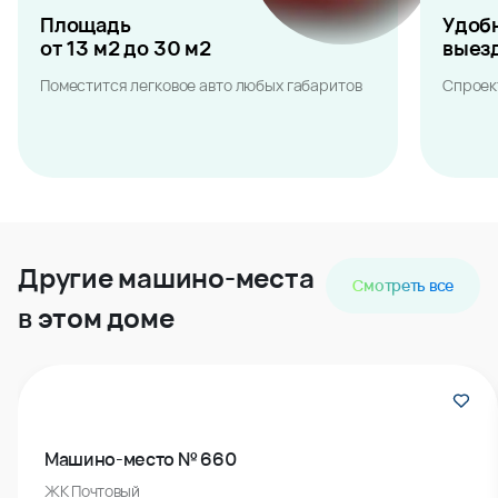
Площадь
Удоб
от 13 м2 до 30 м2
выез
Поместится легковое авто любых габаритов
Спроек
Другие машино-места
Смотреть все
в этом доме
Машино-место № 660
ЖК Почтовый