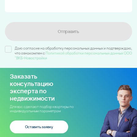
Отправить
Даю согласие на обработку персональных данных и подтверждаю,
что ознакомлен c
Политикой обработки персональных данных ООО
"ВКБ-Новостройки
Заказать
консультацию
эксперта по
недвижимости
Для вас сделают подбор квартиры по
индивидуальным параметрам
Оставить заявку