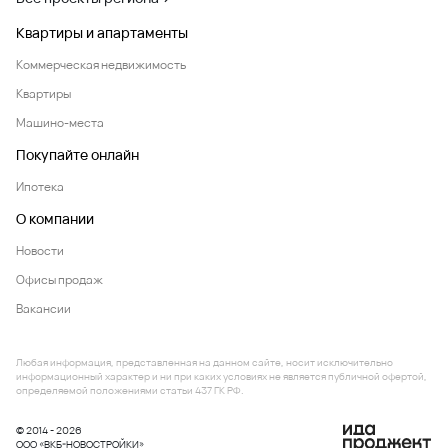
Квартиры и апартаменты
Коммерческая недвижимость
Квартиры
Машино-места
Покупайте онлайн
Ипотека
О компании
Новости
Офисы продаж
Вакансии
Любая информация, представленная на данном сайте, носит исключительно
информационный характер и ни при каких условиях не является публичной офертой,
определяемой положениями статьи 437 ГК РФ.
© 2014 - 2026
ООО «ВКБ-НОВОСТРОЙКИ»