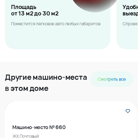
Площадь
Удоб
от 13 м2 до 30 м2
выез
Поместится легковое авто любых габаритов
Спроек
Другие машино-места
Смотреть все
в этом доме
Машино-место № 660
ЖК Почтовый