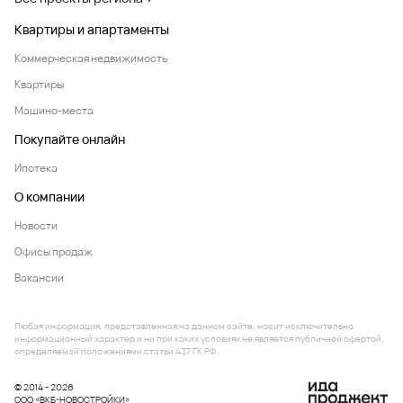
Квартиры и апартаменты
Коммерческая недвижимость
Квартиры
Машино-места
Покупайте онлайн
Ипотека
О компании
Новости
Офисы продаж
Вакансии
Любая информация, представленная на данном сайте, носит исключительно
информационный характер и ни при каких условиях не является публичной офертой,
определяемой положениями статьи 437 ГК РФ.
© 2014 - 2026
ООО «ВКБ-НОВОСТРОЙКИ»