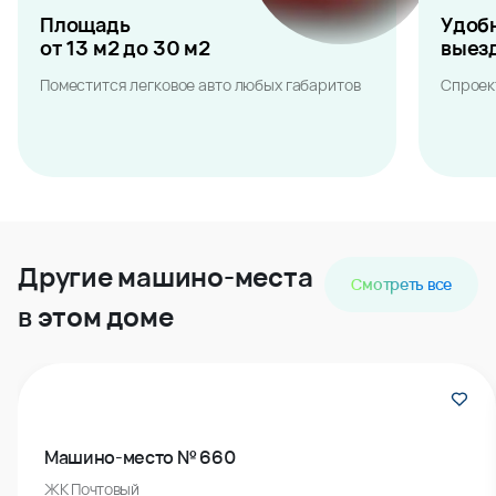
Площадь
Удоб
от 13 м2 до 30 м2
выез
Поместится легковое авто любых габаритов
Спроек
Другие машино-места
Смотреть все
в этом доме
Машино-место № 660
ЖК Почтовый