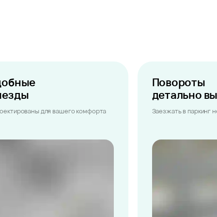
добные
Повороты
ыезды
детально в
оектированы для вашего комфорта
Заезжать в паркинг 