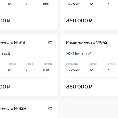
12
7
559
13.25 м²
12
7
00 ₽
350 000 ₽
-место №618
Машино-место №642
товый
ЖК Почтовый
Литер
Этаж
Номер
Площадь
Литер
Этаж
12
7
618
13.25 м²
12
7
00 ₽
350 000 ₽
-место №629