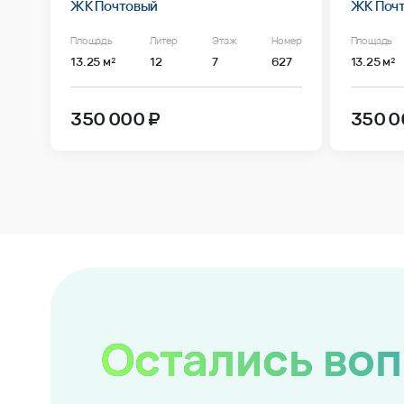
ЖК Почтовый
ЖК Поч
Площадь
Литер
Этаж
Номер
Площадь
13.25 м²
12
7
627
13.25 м²
350 000 ₽
350 0
Остались во