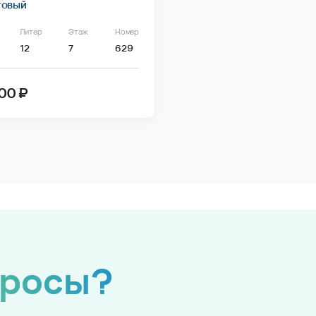
товый
Литер
Этаж
Номер
12
7
629
00 ₽
просы?