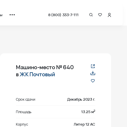
ты
8 (800) 333-7-111
Машино-место
№ 640
в
ЖК Почтовый
Срок сдачи
Декабрь 2023 г.
2
Площадь
13.25 м
Корпус
Литер 12 АС