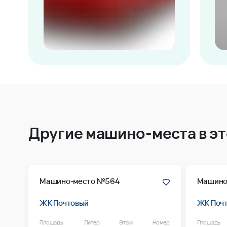
Другие машино-места в э
Машино-место №564
Машино
ЖК Почтовый
ЖК Поч
Площадь
Литер
Этаж
Номер
Площадь