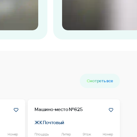
Смотреть все
Машино-место №625
ЖК Почтовый
Номер
Площадь
Литер
Этаж
Номер