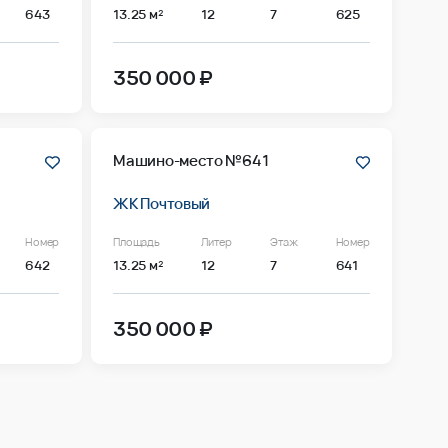
643
13.25 м²
12
7
625
350 000 ₽
Машино-место №641
ЖК Почтовый
Номер
Площадь
Литер
Этаж
Номер
642
13.25 м²
12
7
641
350 000 ₽