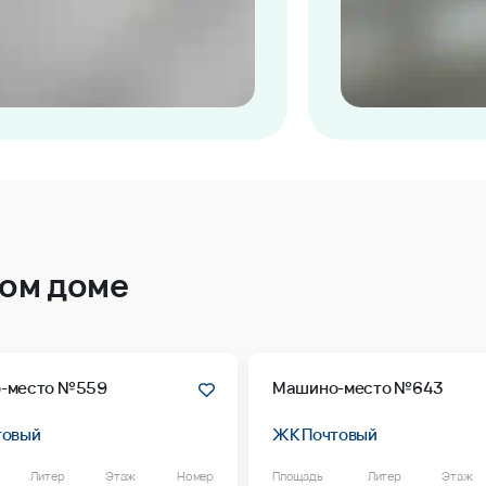
том доме
-место №559
Машино-место №643
товый
ЖК Почтовый
Литер
Этаж
Номер
Площадь
Литер
Этаж