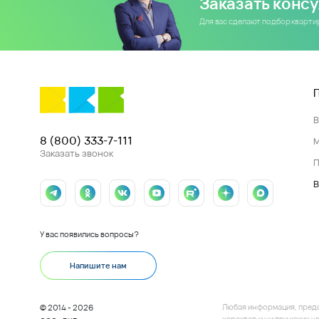
Заказать конс
Для вас сделают подбор кварт
8 (800) 333-7-111
Заказать звонок
П
В
У вас появились вопросы?
Напишите нам
Любая информация, пред
© 2014 - 2026
характер и ни при каких