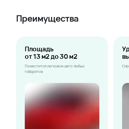
Преимущества
Площадь
У
от 13 м2 до 30 м2
в
Поместится легковое авто любых
Спр
габаритов