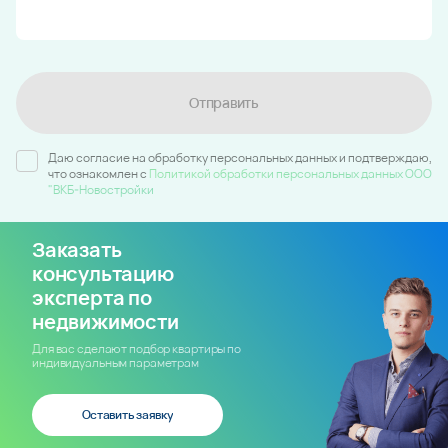
Отправить
Даю согласие на обработку персональных данных и подтверждаю,
что ознакомлен c
Политикой обработки персональных данных ООО
"ВКБ-Новостройки
Заказать
консультацию
эксперта по
недвижимости
Для вас сделают подбор квартиры по
индивидуальным параметрам
Оставить заявку