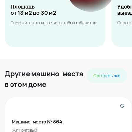
Площадь
Удоб
от 13 м2 до 30 м2
выез
Поместится легковое авто любых габаритов
Спроек
Другие машино-места
Смотреть все
в этом доме
Машино-место № 564
ЖК Почтовый