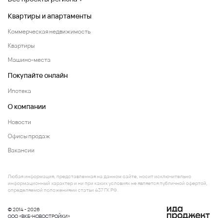
Квартиры и апартаменты
Коммерческая недвижимость
Квартиры
Машино-места
Покупайте онлайн
Ипотека
О компании
Новости
Офисы продаж
Вакансии
Любая информация, представленная на данном сайте, носит исключительно
информационный характер и ни при каких условиях не является публичной офертой,
определяемой положениями статьи 437 ГК РФ.
© 2014 - 2026
ООО «ВКБ-НОВОСТРОЙКИ»