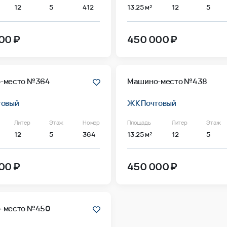
12
5
412
13.25 м²
12
5
00 ₽
450 000 ₽
-место №364
Машино-место №438
товый
ЖК Почтовый
Литер
Этаж
Номер
Площадь
Литер
Этаж
12
5
364
13.25 м²
12
5
00 ₽
450 000 ₽
-место №450