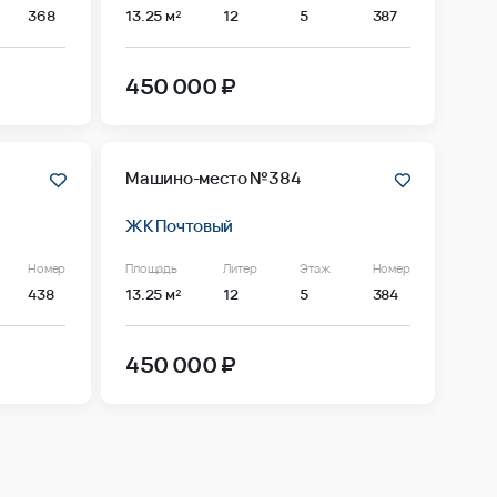
368
13.25 м²
12
5
387
450 000 ₽
Машино-место №384
ЖК Почтовый
Номер
Площадь
Литер
Этаж
Номер
438
13.25 м²
12
5
384
450 000 ₽