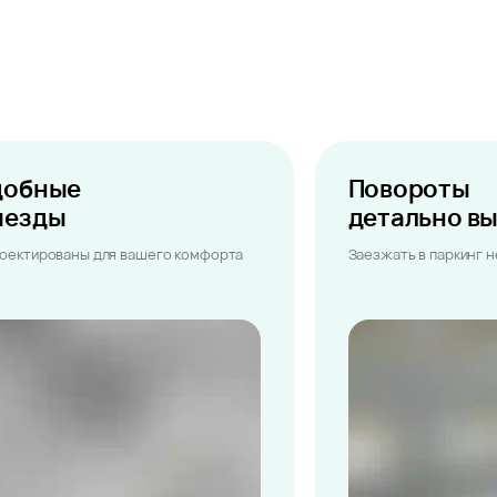
добные
Повороты
ыезды
детально в
оектированы для вашего комфорта
Заезжать в паркинг 