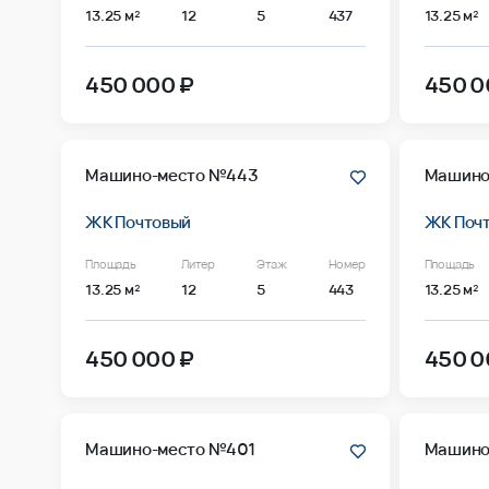
13.25 м²
12
5
437
13.25 м²
450 000 ₽
450 0
Машино-место №443
Машино
ЖК Почтовый
ЖК Поч
Площадь
Литер
Этаж
Номер
Площадь
13.25 м²
12
5
443
13.25 м²
450 000 ₽
450 0
Машино-место №401
Машино