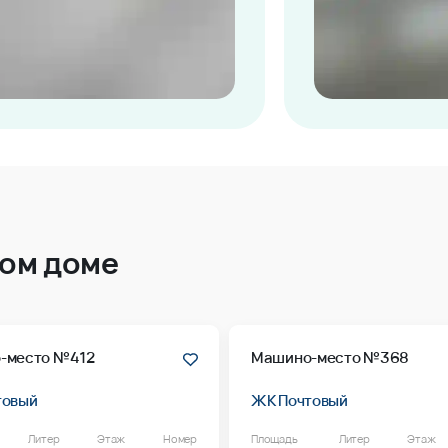
том доме
-место №412
Машино-место №368
товый
ЖК Почтовый
Литер
Этаж
Номер
Площадь
Литер
Этаж