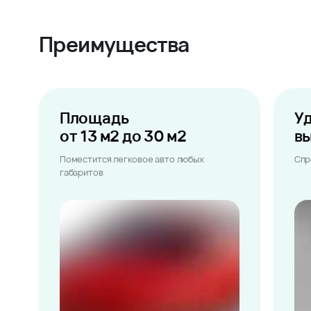
Преимущества
Площадь
У
от 13 м2 до 30 м2
в
Поместится легковое авто любых
Спр
габаритов