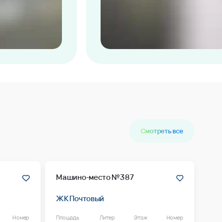
Смотреть все
Машино-место №387
ЖК Почтовый
Номер
Площадь
Литер
Этаж
Номер