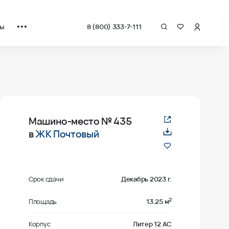
ты
8 (800) 333-7-111
Машино-место
№ 435
в
ЖК Почтовый
Срок сдачи
Декабрь 2023 г.
2
Площадь
13.25 м
Корпус
Литер 12 АС