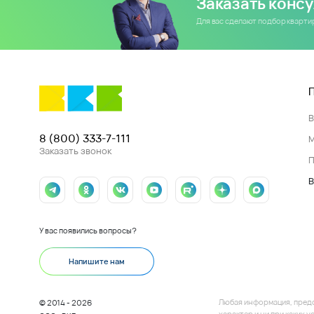
Заказать конс
Для вас сделают подбор кварт
8 (800) 333-7-111
Заказать звонок
П
В
У вас появились вопросы?
Напишите нам
Любая информация, пред
© 2014 - 2026
характер и ни при каких