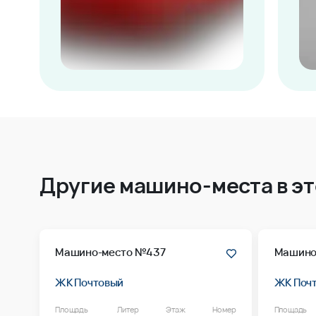
Другие машино-места в э
Машино-место №437
Машино
ЖК Почтовый
ЖК Поч
Площадь
Литер
Этаж
Номер
Площадь