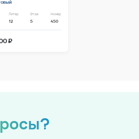
товый
Литер
Этаж
Номер
12
5
450
00 ₽
просы?