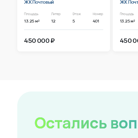
ЖК Почтовый
ЖК Поч
Площадь
Литер
Этаж
Номер
Площадь
13.25 м²
12
5
401
13.25 м²
450 000 ₽
450 0
Остались во