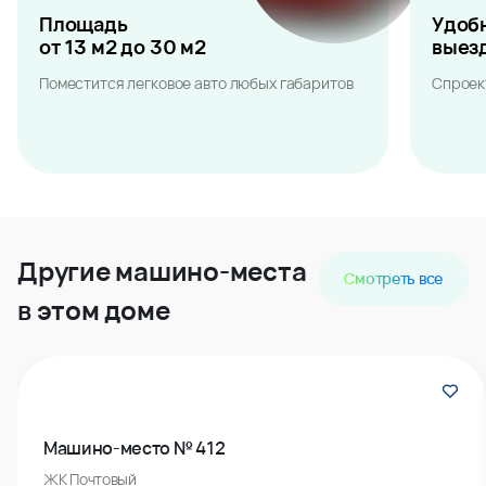
Площадь
Удоб
от 13 м2 до 30 м2
выез
Поместится легковое авто любых габаритов
Спроек
Другие машино-места
Смотреть все
в этом доме
Машино-место № 412
ЖК Почтовый