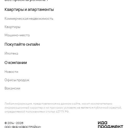
Квартиры и апартаменты
Коммерческая недвижимость
Квартиры
Машино-места
Покупайте онлайн
Ипотека
О компании
Новости
Офисы продаж
Вакансии
Любая информация, представленная на данном сайте, носит исключительно
информационный характер и ни при каких условиях не является публичной офертой,
определяемой положениями статьи 437 ГК РФ.
© 2014 - 2026
ООО «ВКБ-НОВОСТРОЙКИ»