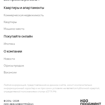
Квартиры и апартаменты
Коммерческая недвижимость
Квартиры
Машино-места
Покупайте онлайн
Ипотека
О компании
Новости
Офисы продаж
Вакансии
Любая информация, представленная на данном сайте, носит исключительно
информационный характер и ни при каких условиях не является публичной офертой,
определяемой положениями статьи 437 ГК РФ.
© 2014 - 2026
ООО «ВКБ-НОВОСТРОЙКИ»