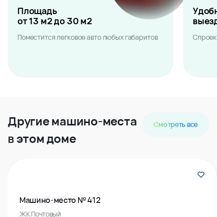
Площадь
Удоб
от 13 м2 до 30 м2
выез
Поместится легковое авто любых габаритов
Спроек
Другие машино-места
Смотреть все
в этом доме
Машино-место № 412
ЖК Почтовый