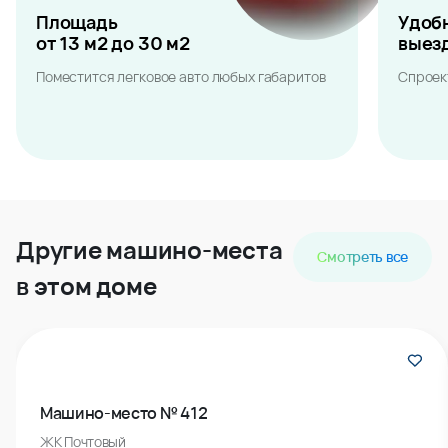
Площадь
Удоб
от 13 м2 до 30 м2
выез
Поместится легковое авто любых габаритов
Спроек
Другие машино-места
Смотреть все
в этом доме
Машино-место № 412
ЖК Почтовый