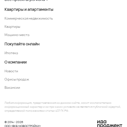
Квартиры и апартаменты
Коммерческая недвижимость
Квартиры
Машино-места
Покупайте онлайн
Ипотека
О компании
Новости
Офисы продаж
Вакансии
Любая информация, представленная на данном сайте, носит исключительно
информационный характер и ни при каких условиях не является публичной офертой,
определяемой положениями статьи 437 ГК РФ.
© 2014 - 2026
ООО «ВКБ-НОВОСТРОЙКИ»