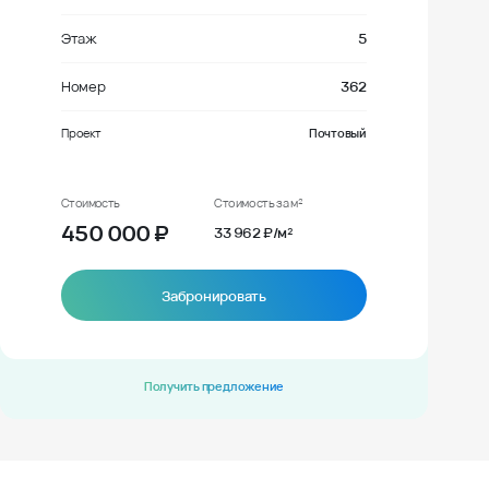
Этаж
5
Номер
362
Проект
Почтовый
Стоимость
Стоимость за м²
450 000
₽
33 962 ₽/м²
Забронировать
Получить предложение