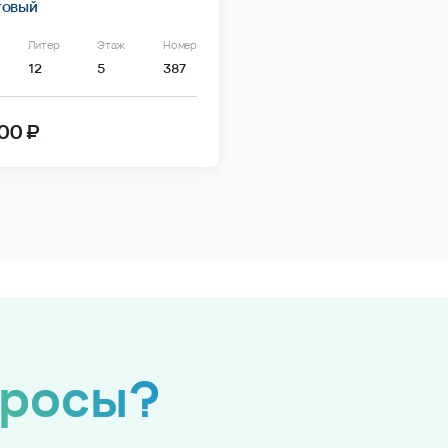
товый
Литер
Этаж
Номер
12
5
387
00 ₽
просы?