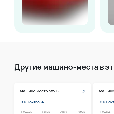
Другие машино-места в э
Машино-место №412
Машино
ЖК Почтовый
ЖК Поч
Площадь
Литер
Этаж
Номер
Площадь