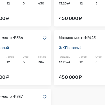
12
5
450
13.25 м²
12
5
00 ₽
450 000 ₽
-место №384
Машино-место №443
товый
ЖК Почтовый
Литер
Этаж
Номер
Площадь
Литер
Этаж
12
5
384
13.25 м²
12
5
00 ₽
450 000 ₽
-место №387