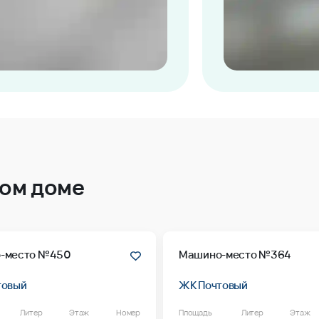
том доме
-место №450
Машино-место №364
товый
ЖК Почтовый
Литер
Этаж
Номер
Площадь
Литер
Этаж