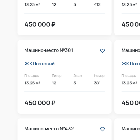
13.25 м²
12
5
412
13.25 м²
450 000 ₽
450 0
Машино-место №381
Машино
ЖК Почтовый
ЖК Поч
Площадь
Литер
Этаж
Номер
Площадь
13.25 м²
12
5
381
13.25 м²
450 000 ₽
450 0
Машино-место №432
Машино