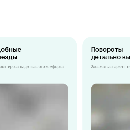
добные
Повороты
ыезды
детально в
оектированы для вашего комфорта
Заезжать в паркинг 