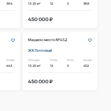
364
13.25 м²
12
5
368
450 000 ₽
Машино-место №452
ЖК Почтовый
Номер
Площадь
Литер
Этаж
Номер
443
13.25 м²
12
5
452
450 000 ₽