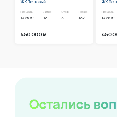
ЖК Почтовый
ЖК Поч
Площадь
Литер
Этаж
Номер
Площадь
13.25 м²
12
5
432
13.25 м²
450 000 ₽
450 0
Остались во