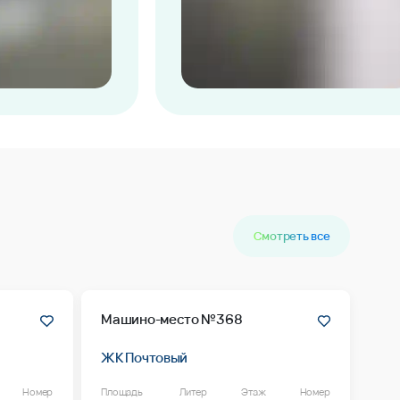
Смотреть все
Машино-место №368
ЖК Почтовый
Номер
Площадь
Литер
Этаж
Номер