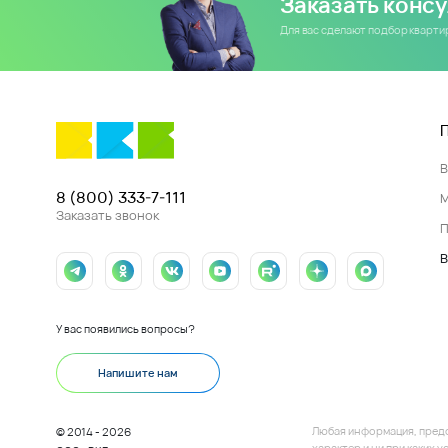
Заказать конс
Для вас сделают подбор кварт
8 (800) 333-7-111
Заказать звонок
П
В
У вас появились вопросы?
Напишите нам
Любая информация, пред
© 2014 - 2026
характер и ни при каких