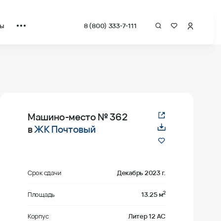
ты
8 (800) 333-7-111
Машино-место
№ 362
в
ЖК Почтовый
Срок сдачи
Декабрь 2023 г.
2
Площадь
13.25 м
Корпус
Литер 12 АС