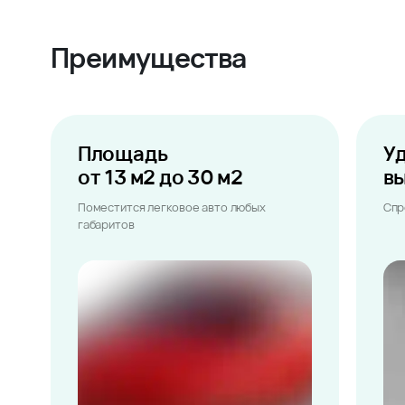
Преимущества
Площадь
У
от 13 м2 до 30 м2
в
Поместится легковое авто любых
Спр
габаритов