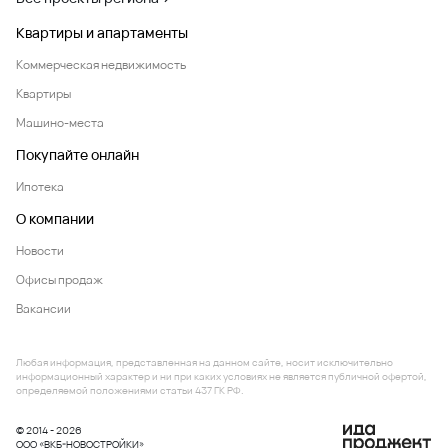
Квартиры и апартаменты
Коммерческая недвижимость
Квартиры
Машино-места
Покупайте онлайн
Ипотека
О компании
Новости
Офисы продаж
Вакансии
Любая информация, представленная на данном сайте, носит исключительно
информационный характер и ни при каких условиях не является публичной офертой,
определяемой положениями статьи 437 ГК РФ.
© 2014 - 2026
ООО «ВКБ-НОВОСТРОЙКИ»