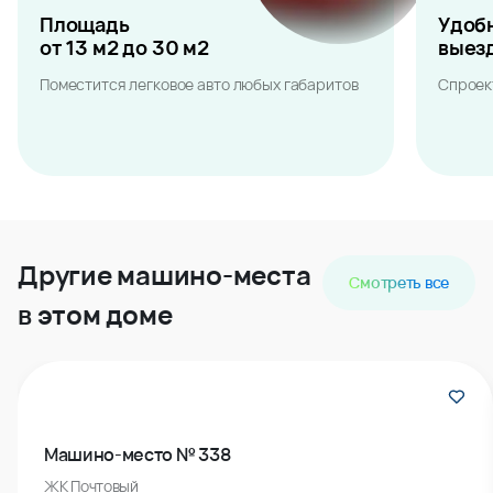
Площадь
Удоб
от 13 м2 до 30 м2
выез
Поместится легковое авто любых габаритов
Спроек
Другие машино-места
Смотреть все
в этом доме
Машино-место № 338
ЖК Почтовый