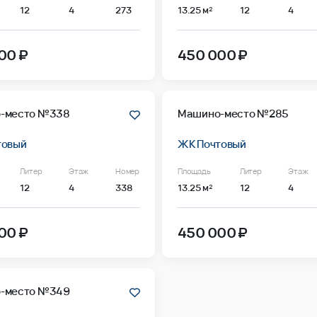
12
4
273
13.25 м²
12
4
00 ₽
450 000 ₽
-место №338
Машино-место №285
товый
ЖК Почтовый
Литер
Этаж
Номер
Площадь
Литер
Этаж
12
4
338
13.25 м²
12
4
00 ₽
450 000 ₽
-место №349