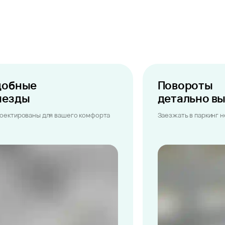
добные
Повороты
ыезды
детально в
оектированы для вашего комфорта
Заезжать в паркинг 