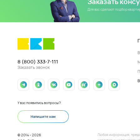
Заказать конс
Для вас сделают подбор кварт
8 (800) 333-7-111
Заказать звонок
П
В
У вас появились вопросы?
Напишите нам
Любая информация, пред
© 2014 - 2026
характер и ни при каких