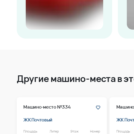
Другие машино-места в э
Машино-место №334
Машино
ЖК Почтовый
ЖК Поч
Площадь
Литер
Этаж
Номер
Площадь