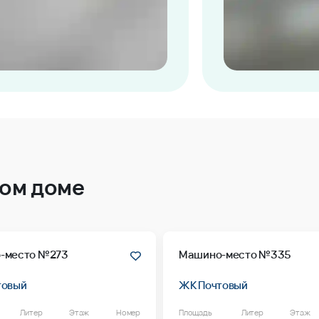
том доме
-место №273
Машино-место №335
товый
ЖК Почтовый
Литер
Этаж
Номер
Площадь
Литер
Этаж