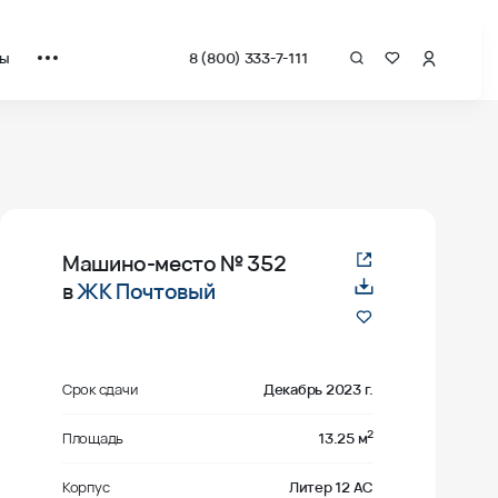
ты
8 (800) 333-7-111
Машино-место
№ 352
в
ЖК Почтовый
Срок сдачи
Декабрь 2023 г.
2
Площадь
13.25 м
Корпус
Литер 12 АС