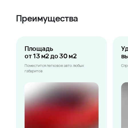
Преимущества
Площадь
У
от 13 м2 до 30 м2
в
Поместится легковое авто любых
Спр
габаритов