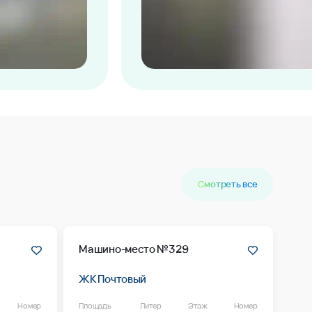
Смотреть все
Машино-место №329
ЖК Почтовый
Номер
Площадь
Литер
Этаж
Номер