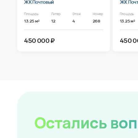
ЖК Почтовый
ЖК Поч
Площадь
Литер
Этаж
Номер
Площадь
13.25 м²
12
4
268
13.25 м²
450 000 ₽
450 0
Остались во