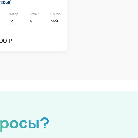
товый
Литер
Этаж
Номер
12
4
349
00 ₽
просы?