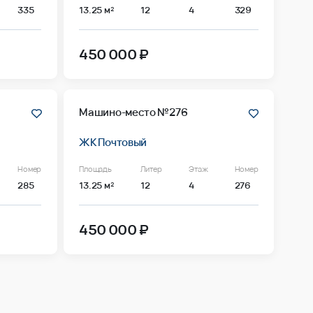
335
13.25 м²
12
4
329
450 000 ₽
Машино-место №276
ЖК Почтовый
Номер
Площадь
Литер
Этаж
Номер
285
13.25 м²
12
4
276
450 000 ₽