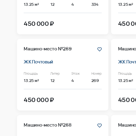
13.25 м²
12
4
334
13.25 м²
450 000 ₽
450 0
Машино-место №269
Машино
ЖК Почтовый
ЖК Поч
Площадь
Литер
Этаж
Номер
Площадь
13.25 м²
12
4
269
13.25 м²
450 000 ₽
450 0
Машино-место №268
Машино