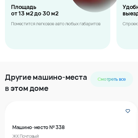
Площадь
Удоб
от 13 м2 до 30 м2
выез
Поместится легковое авто любых габаритов
Спроек
Другие машино-места
Смотреть все
в этом доме
Машино-место № 338
ЖК Почтовый