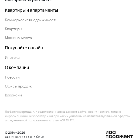
Квартиры и апартаменты
Коммерческая недвижимость
Квартиры
Машино-места
Покупайте онлайн
Ипотека
О компании
Новости
Офисы продаж
Вакансии
Любая информация, представленная на данном сайте, носит исключительно
информационный характер и ни при каких условиях не является публичной офертой,
определяемой положениями статьи 437 ГК РФ.
© 2014 - 2026
ООО «ВКБ-НОВОСТРОЙКИ»