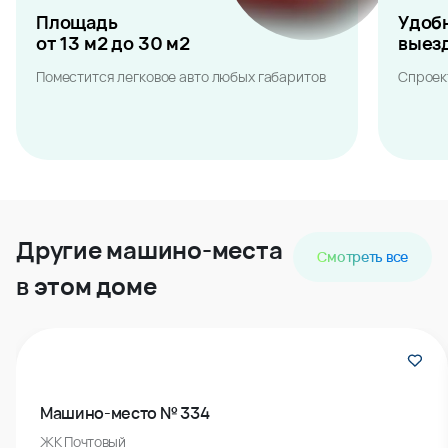
Площадь
Удоб
от 13 м2 до 30 м2
выез
Поместится легковое авто любых габаритов
Спроек
Другие машино-места
Смотреть все
в этом доме
Машино-место № 334
ЖК Почтовый