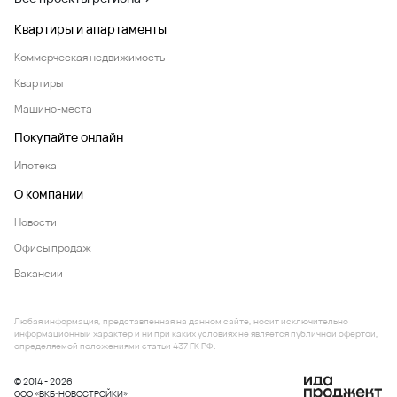
Квартиры и апартаменты
Коммерческая недвижимость
Квартиры
Машино-места
Покупайте онлайн
Ипотека
О компании
Новости
Офисы продаж
Вакансии
Любая информация, представленная на данном сайте, носит исключительно
информационный характер и ни при каких условиях не является публичной офертой,
определяемой положениями статьи 437 ГК РФ.
© 2014 - 2026
ООО «ВКБ-НОВОСТРОЙКИ»