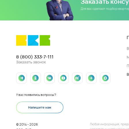
Заказать конс
Для вас сделают подбор кварт
8 (800) 333-7-111
Заказать звонок
П
В
У вас появились вопросы?
Напишите нам
Любая информация, пред
© 2014 - 2026
характер и ни при каких