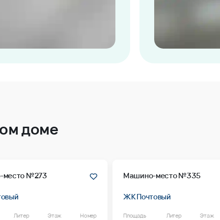
том доме
-место №273
Машино-место №335
товый
ЖК Почтовый
Литер
Этаж
Номер
Площадь
Литер
Этаж