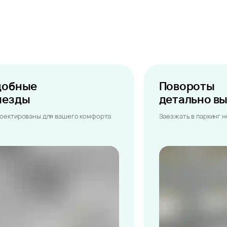
добные
Повороты
ыезды
детально в
оектированы для вашего комфорта
Заезжать в паркинг 