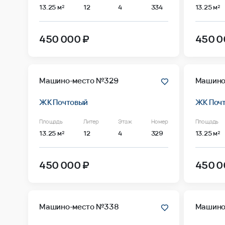
13.25 м²
12
4
334
13.25 м²
450 000 ₽
450 0
Машино-место №329
Машино
ЖК Почтовый
ЖК Поч
Площадь
Литер
Этаж
Номер
Площадь
13.25 м²
12
4
329
13.25 м²
450 000 ₽
450 0
Машино-место №338
Машино