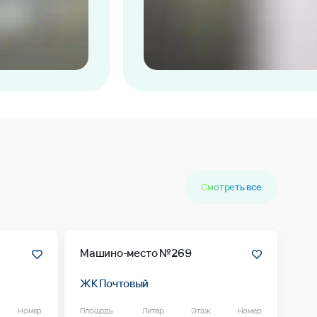
Смотреть все
Машино-место №269
ЖК Почтовый
Номер
Площадь
Литер
Этаж
Номер