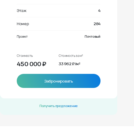
Этаж
4
Номер
284
Проект
Почтовый
Стоимость
Стоимость за м²
450 000
₽
33 962 ₽/м²
Забронировать
Получить предложение