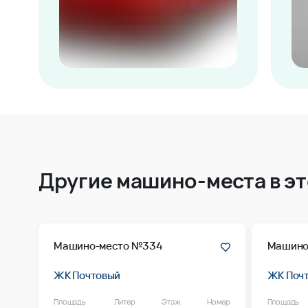
Другие машино-места в э
Машино-место №334
Машино
ЖК Почтовый
ЖК Поч
Площадь
Литер
Этаж
Номер
Площадь