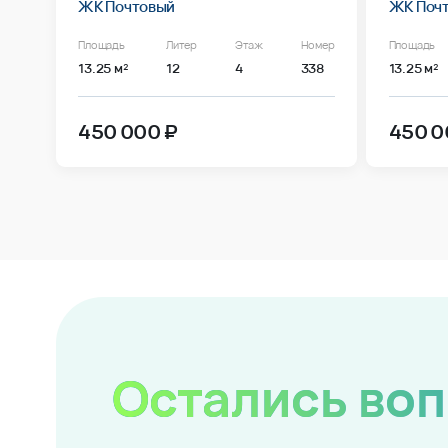
ЖК Почтовый
ЖК Поч
Площадь
Литер
Этаж
Номер
Площадь
13.25 м²
12
4
338
13.25 м²
450 000 ₽
450 0
Остались во