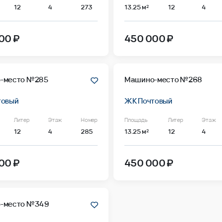
12
4
273
13.25 м²
12
4
00 ₽
450 000 ₽
-место №285
Машино-место №268
товый
ЖК Почтовый
Литер
Этаж
Номер
Площадь
Литер
Этаж
12
4
285
13.25 м²
12
4
00 ₽
450 000 ₽
-место №349