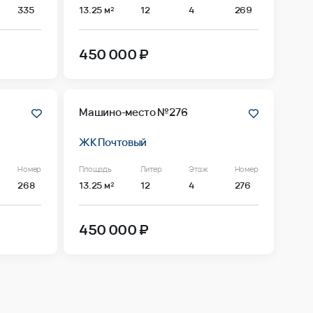
335
13.25 м²
12
4
269
450 000 ₽
Машино-место №276
ЖК Почтовый
Номер
Площадь
Литер
Этаж
Номер
268
13.25 м²
12
4
276
450 000 ₽