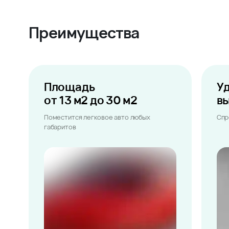
Преимущества
Площадь
У
от 13 м2 до 30 м2
в
Поместится легковое авто любых
Спр
габаритов