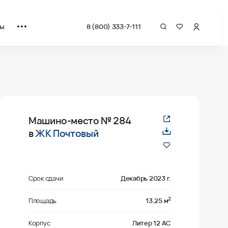
ты
8 (800) 333-7-111
Машино-место
№ 284
в
ЖК Почтовый
Срок сдачи
Декабрь 2023 г.
2
Площадь
13.25 м
Корпус
Литер 12 АС