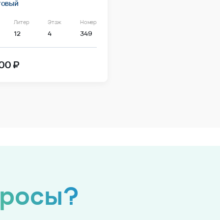
товый
Литер
Этаж
Номер
12
4
349
00 ₽
просы?