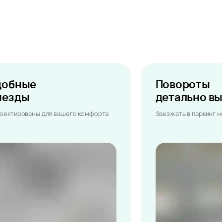
добные
Повороты
ыезды
детально в
оектированы для вашего комфорта
Заезжать в паркинг 