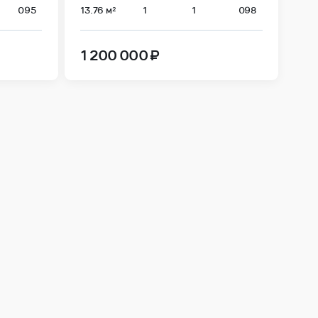
095
13.76 м²
1
1
098
1 200 000 ₽