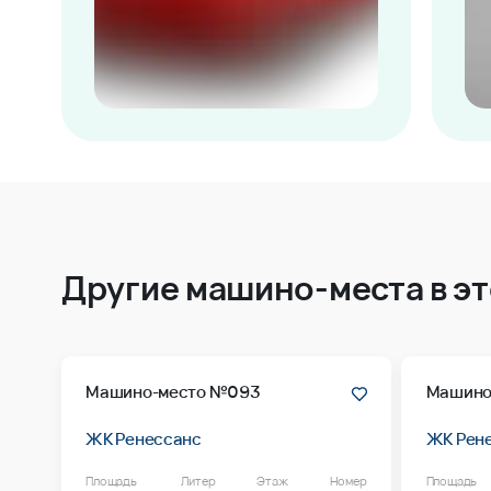
Другие машино-места в э
Машино-место №093
Машино
ЖК Ренессанс
ЖК Рен
Площадь
Литер
Этаж
Номер
Площадь