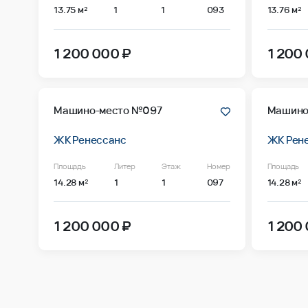
13.75 м²
1
1
093
13.76 м²
1 200 000 ₽
1 200
Машино-место №097
Машино
ЖК Ренессанс
ЖК Рен
Площадь
Литер
Этаж
Номер
Площадь
14.28 м²
1
1
097
14.28 м²
1 200 000 ₽
1 200