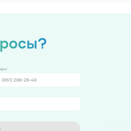
просы?
*
ефон
ь