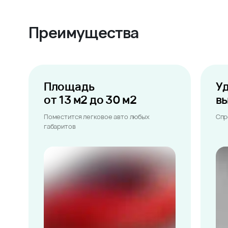
Преимущества
Площадь
У
от 13 м2 до 30 м2
в
Поместится легковое авто любых
Спр
габаритов