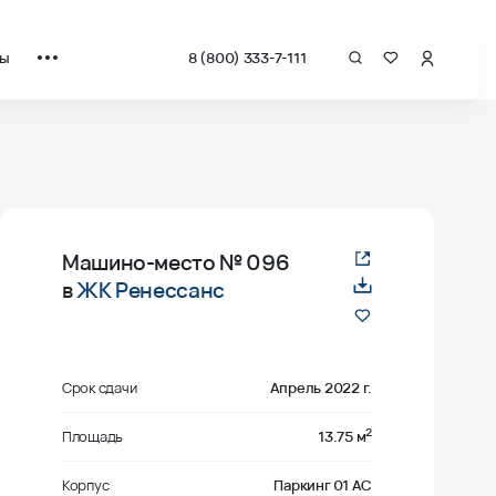
ты
8 (800) 333-7-111
Машино-место
№ 096
в
ЖК Ренессанс
Срок сдачи
Апрель 2022 г.
2
Площадь
13.75 м
Корпус
Паркинг 01 АС