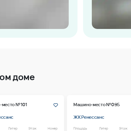
том доме
-место №101
Машино-место №095
ессанс
ЖК Ренессанс
Литер
Этаж
Номер
Площадь
Литер
Этаж