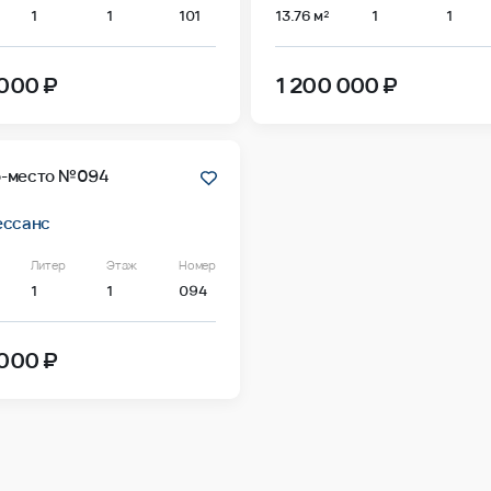
1
1
101
13.76 м²
1
1
 000 ₽
1 200 000 ₽
-место №094
ессанс
Литер
Этаж
Номер
1
1
094
 000 ₽