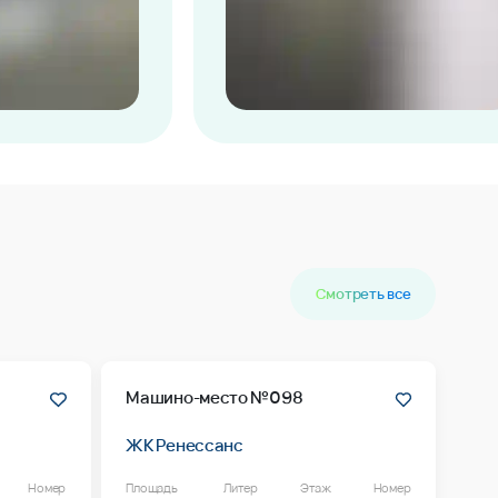
Смотреть все
Машино-место №098
ЖК Ренессанс
Номер
Площадь
Литер
Этаж
Номер