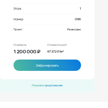
Этаж
1
Номер
096
Проект
Ренессанс
Стоимость
Стоимость за м²
1 200 000
₽
87 272 ₽/м²
Забронировать
Получить предложение