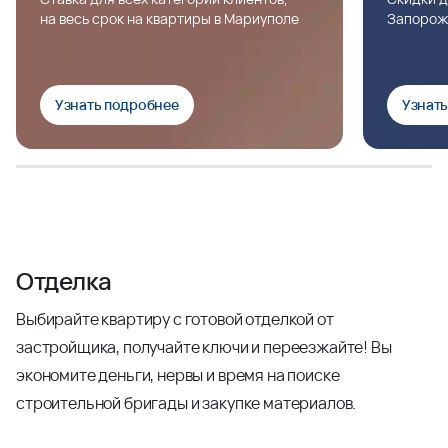
на весь срок на квартиры в Мариуполе
Запорож
Узнать подробнее
Узнат
Отделка
Выбирайте квартиру с готовой отделкой от
застройщика, получайте ключи и переезжайте! Вы
экономите деньги, нервы и время на поиске
строительной бригады и закупке материалов.