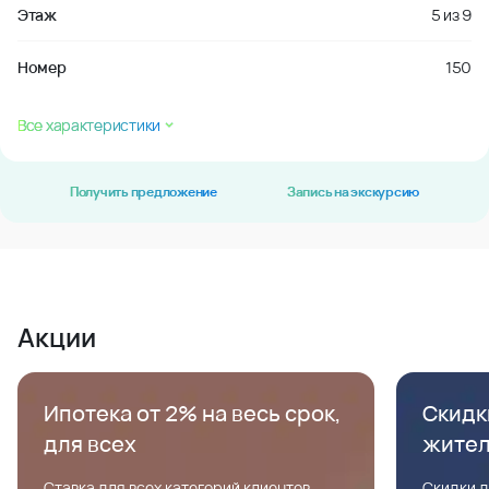
Этаж
5
из
9
Номер
150
Все характеристики
Получить предложение
Запись на экскурсию
Акции
Ипотека от 2% на весь срок,
Скидк
для всех
жите
Ставка для всех категорий клиентов,
Скидки д