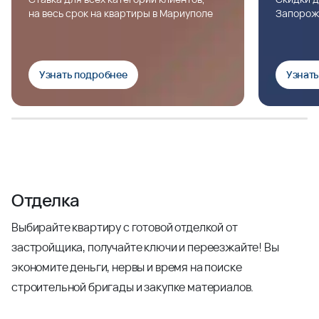
на весь срок на квартиры в Мариуполе
Запорож
Узнать подробнее
Узнат
Отделка
Выбирайте квартиру с готовой отделкой от
застройщика, получайте ключи и переезжайте! Вы
экономите деньги, нервы и время на поиске
строительной бригады и закупке материалов.