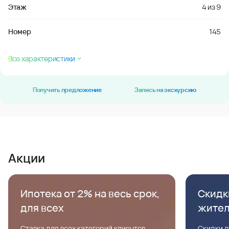
Этаж
4
из
9
Номер
145
Все характеристики
Получить предложение
Запись на экскурсию
Акции
Ипотека от 2% на весь срок,
Скидк
для всех
жите
Ставка для всех категорий клиентов,
Скидки д