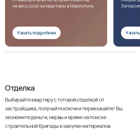
на весь срок на квартиры в Мариуполе
Запорож
Узнать подробнее
Узнат
Отделка
Выбирайте квартиру с готовой отделкой от
застройщика, получайте ключи и переезжайте! Вы
экономите деньги, нервы и время на поиске
строительной бригады и закупке материалов.