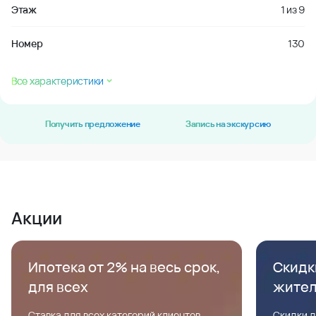
Этаж
1
из
9
Номер
130
Все характеристики
Получить предложение
Запись на экскурсию
Акции
Ипотека от 2% на весь срок,
Скидк
для всех
жите
Ставка для всех категорий клиентов,
Скидки д