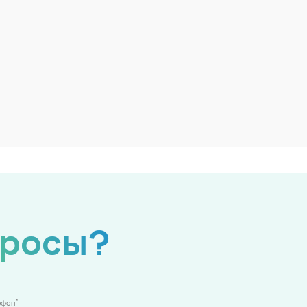
просы?
*
ефон