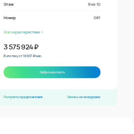
Этаж
9
из
10
Номер
061
Все характеристики
3 575 924
₽
В ипотеку от 16 937 ₽/мес.
Забронировать
Получить предложение
Запись на экскурсию