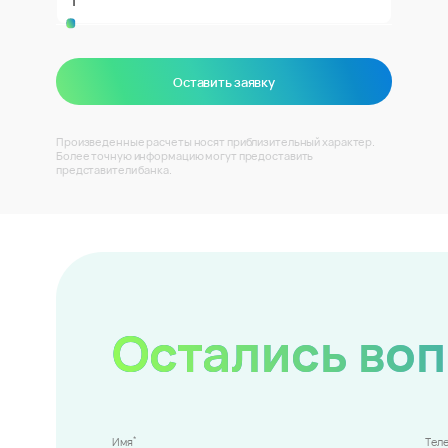
Оставить заявку
Произведенные расчеты носят приблизительный характер.
Более точную информацию могут предоставить
представители банка.
Остались во
*
Имя
Тел