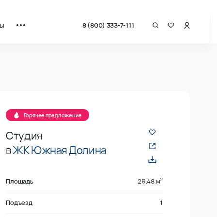
ты
8 (800) 333-7-111
рат от застройщика.
даже
Горячее предложение
Студия
в
ЖК Южная Долина
2
Площадь
29.48 м
Подъезд
1