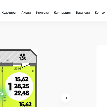
Квартиры
Акции
Ипотека
Коммерция
Вакансии
Контак
 м2 в Крымск, стоимость: купить квартиру – 121 300 ₽ за квад
В про