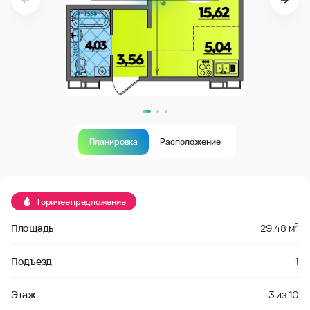
Планировка
Расположение
В продаже
Горячее предложение
2
Площадь
29.48 м
Подъезд
1
Этаж
3
из
10