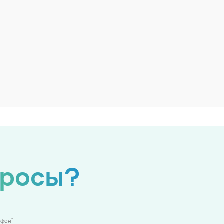
просы?
*
ефон