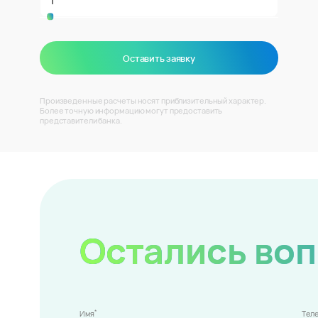
Оставить заявку
Произведенные расчеты носят приблизительный характер.
Более точную информацию могут предоставить
представители банка.
Остались во
*
Имя
Тел