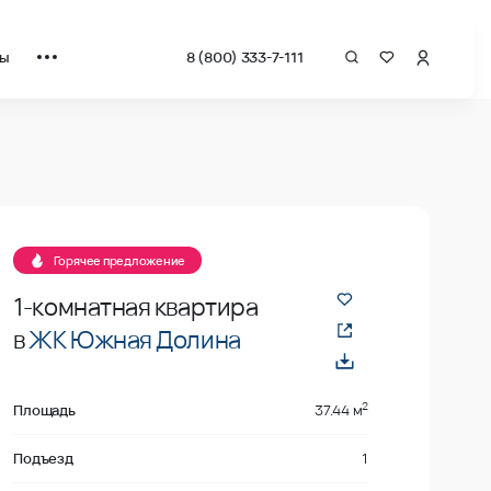
ты
8 (800) 333-7-111
драт от застройщика.
даже
Горячее предложение
1-комнатная квартира
в
ЖК Южная Долина
2
Площадь
37.44 м
Подъезд
1