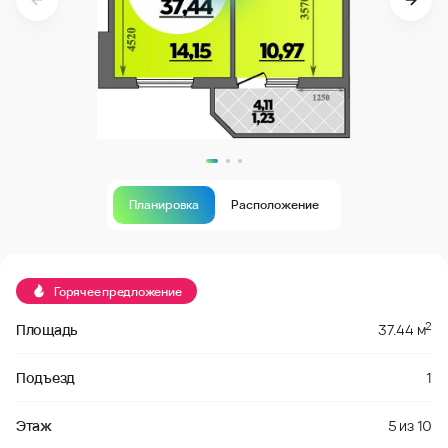
Планировка
Расположение
В продаже
Горячее предложение
2
Площадь
37.44 м
Подъезд
1
Этаж
5
из
10