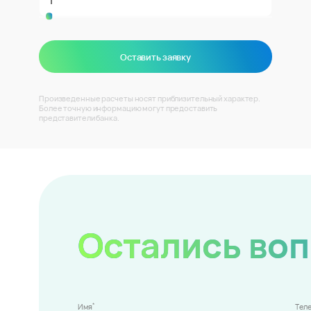
Оставить заявку
Произведенные расчеты носят приблизительный характер.
Более точную информацию могут предоставить
представители банка.
Остались во
*
Имя
Тел