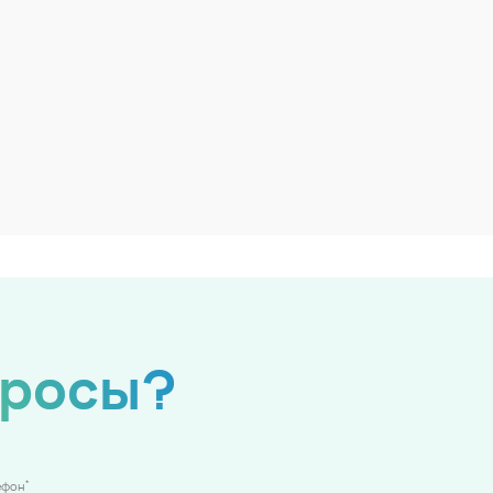
просы?
*
ефон