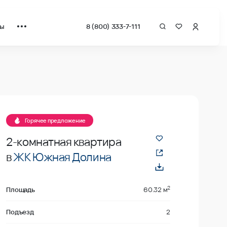
ты
8 (800) 333-7-111
драт от застройщика.
даже
Горячее предложение
2-комнатная квартира
в
ЖК Южная Долина
2
Площадь
60.32 м
Подъезд
2