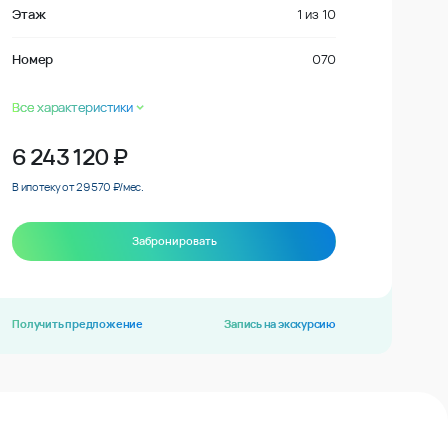
Этаж
1
из
10
Номер
070
Все характеристики
6 243 120
₽
В ипотеку от 29 570 ₽/мес.
Забронировать
Получить предложение
Запись на экскурсию