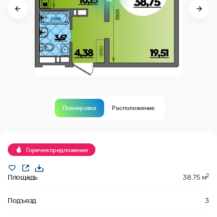
Планировка
Расположение
В продаже
Горячее предложение
2
Площадь
38.75 м
Подъезд
3