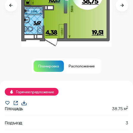
Планировка
Расположение
В продаже
Горячее предложение
2
Площадь
38.75 м
Подъезд
3